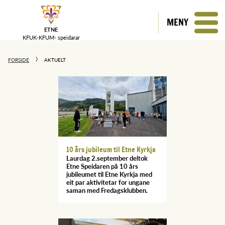
MENY
ETNE
KFUK-KFUM-
speidarar
FORSIDE
AKTUELT
10 års jubileum til Etne Kyrkja
Laurdag 2.september deltok
Etne Speidaren på 10 års
jubileumet til Etne Kyrkja med
eit par aktivitetar for ungane
saman med Fredagsklubben.