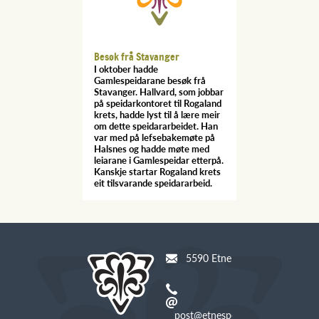
Besøk frå Stavanger
I oktober hadde
Gamlespeidarane besøk frå
Stavanger. Hallvard, som jobbar
på speidarkontoret til Rogaland
krets, hadde lyst til å lære meir
om dette speidararbeidet. Han
var med på lefsebakemøte på
Halsnes og hadde møte med
leiarane i Gamlespeidar etterpå.
Kanskje startar Rogaland krets
eit tilsvarande speidararbeid.
5590 Etne
post@etnespeidar.com