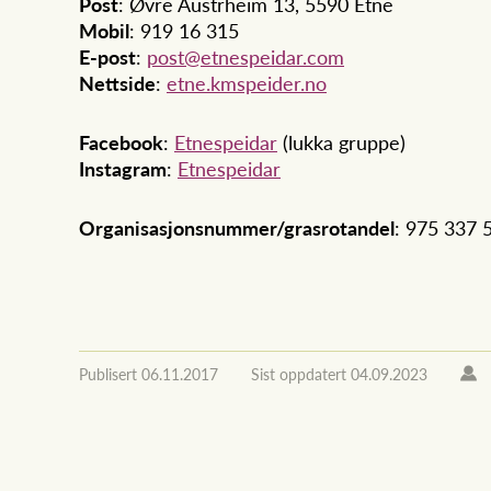
Post
: Øvre Austrheim 13, 5590 Etne
Mobil
: 919 16 315
E-post
:
post@etnespeidar.com
Nettside
:
etne.kmspeider.no
Facebook
:
Etnespeidar
(lukka gruppe)
Instagram
:
Etnespeidar
Organisasjonsnummer/grasrotandel
: 975 337 
Publisert
06.11.2017
Sist oppdatert
04.09.2023